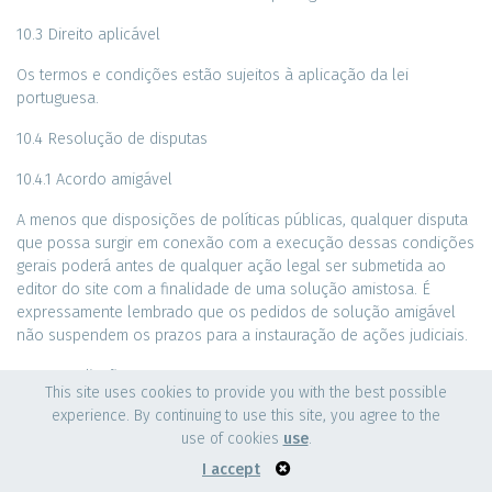
10.3 Direito aplicável
Os termos e condições estão sujeitos à aplicação da lei
portuguesa.
10.4 Resolução de disputas
10.4.1 Acordo amigável
A menos que disposições de políticas públicas, qualquer disputa
que possa surgir em conexão com a execução dessas condições
gerais poderá antes de qualquer ação legal ser submetida ao
editor do site com a finalidade de uma solução amistosa. É
expressamente lembrado que os pedidos de solução amigável
não suspendem os prazos para a instauração de ações judiciais.
10.4.2 Mediação
This site uses cookies to provide you with the best possible
experience. By continuing to use this site, you agree to the
Além disso, o usuário reconhece ter sido informado da
use of cookies
use
.
possibilidade de usar um mediador. Mais informações no site,
clicando no seguinte link: http://ec.europa.eu/odr/
I accept