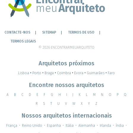
CONTACTE-NOS
SITEMAP
TERMOS DE USO
TERMOS LEGAIS
© 2026 ENCONTRARMEUARQUITETO
Arquitetos próximos
Lisboa
•
Porto
•
Braga
•
Coimbra
•
Evora
•
Guimarães
•
Faro
Encontre nossos arquitetos
A
B
C
D
E
F
G
H
I
J
K
L
M
N
O
P
Q
R
S
T
U
V
W
X
Y
Z
Nossos arquitetos internacionais
França
•
Reino Unido
•
Espanha
•
Itália
•
Alemanha
•
Irlanda
•
Índia
•