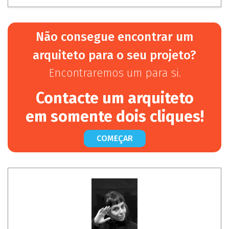
Não consegue encontrar um
arquiteto para o seu projeto?
Encontraremos um para si.
Contacte um arquiteto
em somente dois cliques!
COMEÇAR