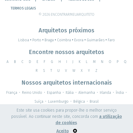
TERMOS LEGAIS
© 2026 ENCONTRARMEUARQUITETO
Arquitetos próximos
Lisboa
•
Porto
•
Braga
•
Coimbra
•
Evora
•
Guimarães
•
Faro
Encontre nossos arquitetos
A
B
C
D
E
F
G
H
I
J
K
L
M
N
O
P
Q
R
S
T
U
V
W
X
Y
Z
Nossos arquitetos internacionais
França
•
Reino Unido
•
Espanha
•
Itália
•
Alemanha
•
Irlanda
•
Índia
•
Suíça
•
Luxemburgo
•
Bélgica
•
Brasil
Este site usa cookies para propor-lhe o melhor serviço
possível. Ao continuar neste site, concorda com
a utilização
de cookies
.
Aceito